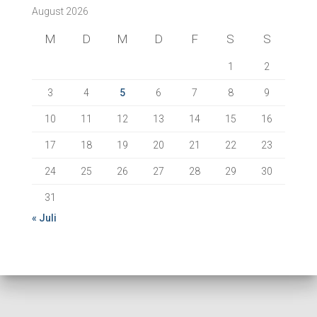
August 2026
a
c
M
D
M
D
F
S
S
h
:
1
2
3
4
5
6
7
8
9
10
11
12
13
14
15
16
17
18
19
20
21
22
23
24
25
26
27
28
29
30
31
« Juli