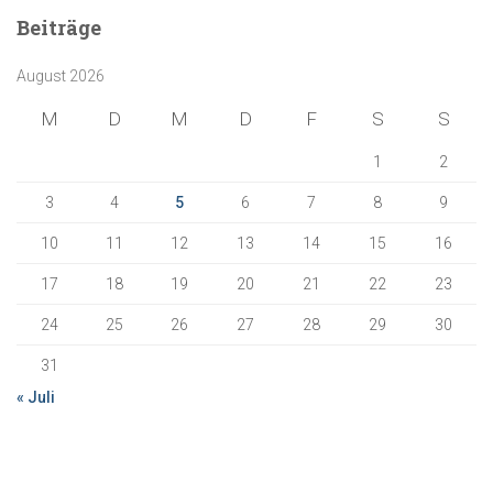
e
Beiträge
n
n
August 2026
a
c
M
D
M
D
F
S
S
h
:
1
2
3
4
5
6
7
8
9
10
11
12
13
14
15
16
17
18
19
20
21
22
23
24
25
26
27
28
29
30
31
« Juli