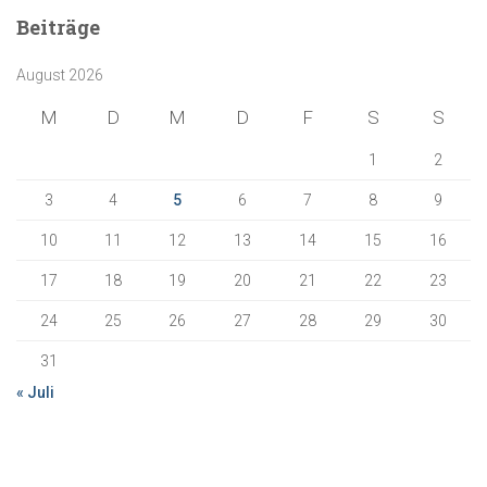
e
Beiträge
n
n
August 2026
a
c
M
D
M
D
F
S
S
h
:
1
2
3
4
5
6
7
8
9
10
11
12
13
14
15
16
17
18
19
20
21
22
23
24
25
26
27
28
29
30
31
« Juli