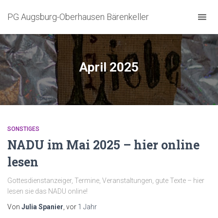
PG Augsburg-Oberhausen Bärenkeller
April 2025
SONSTIGES
NADU im Mai 2025 – hier online
lesen
Gottesdienstanzeiger, Termine, Veranstaltungen, gute Texte – hier
lesen sie das NADU online!
Von
Julia Spanier
, vor
1 Jahr