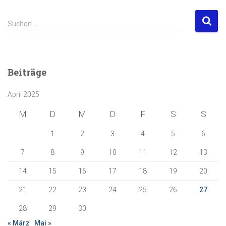
S
Suchen …
u
c
h
e
Beiträge
n
n
April 2025
a
c
M
D
M
D
F
S
S
h
:
1
2
3
4
5
6
7
8
9
10
11
12
13
14
15
16
17
18
19
20
21
22
23
24
25
26
27
28
29
30
« März
Mai »