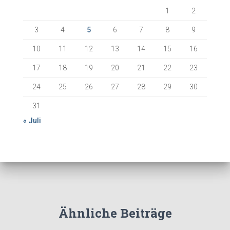
:
1
2
3
4
5
6
7
8
9
10
11
12
13
14
15
16
17
18
19
20
21
22
23
24
25
26
27
28
29
30
31
« Juli
Ähnliche Beiträge