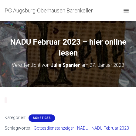
PG Augsburg-Oberhausen Bärenkeller
NADU Februar 2023 – hier online
lesen
Veröffentlicht von
Julia Spanier
am
27. Januar 2023
Kategorien:
SONSTIGES
Schlagwörter:
Gottesdienstanzeiger
NADU
NADU Februar 2023