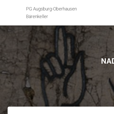
PG Augsburg-Oberhausen
Bärenkeller
NAD