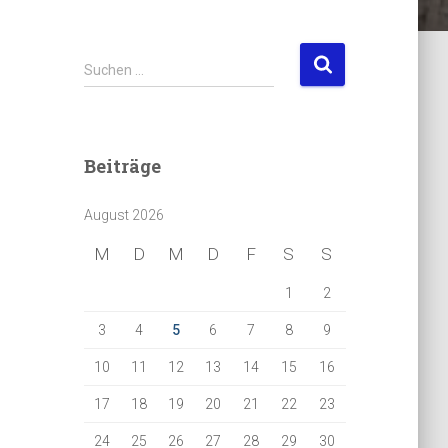
S
Suchen …
u
c
h
e
Beiträge
n
n
August 2026
a
c
M
D
M
D
F
S
S
h
:
1
2
3
4
5
6
7
8
9
10
11
12
13
14
15
16
17
18
19
20
21
22
23
24
25
26
27
28
29
30