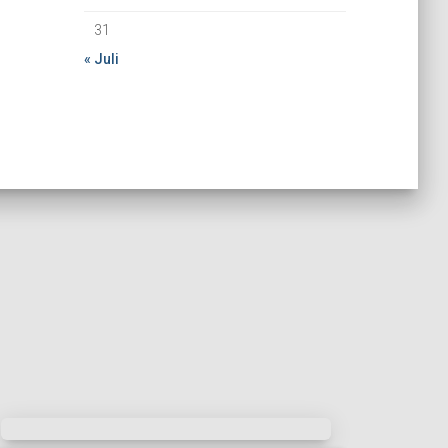
31
« Juli