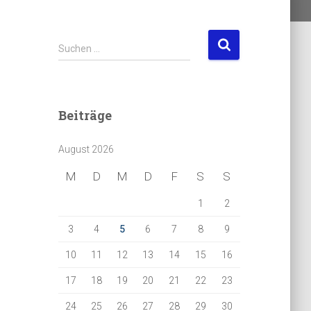
S
Suchen …
u
c
h
e
Beiträge
n
n
August 2026
a
c
M
D
M
D
F
S
S
h
:
1
2
3
4
5
6
7
8
9
10
11
12
13
14
15
16
17
18
19
20
21
22
23
24
25
26
27
28
29
30